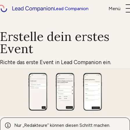
Lead Companion
Menü
Über uns
Help Center
Erstelle dein erstes
DE
EN
Login
Demo buc
Event
Richte das erste Event in Lead Companion ein.
Nur „Redakteure” können diesen Schritt machen.