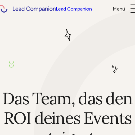
Lead Companion
Menü
Über uns
Help Center
DE
EN
Login
Das Team, das den
ROI deines Events